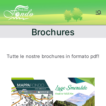
Skip
to
Fondo – Val di
content
Non
Brochures
Tutte le nostre brochures in formato pdf!