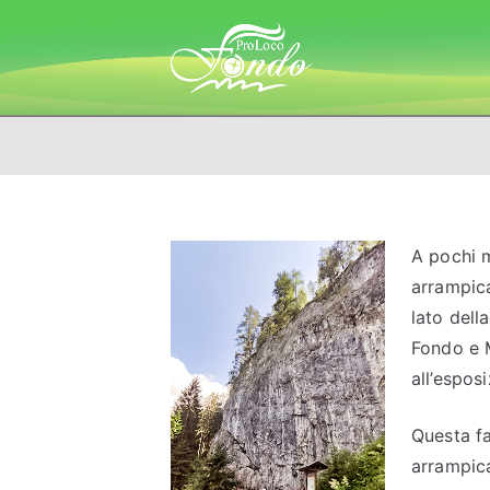
Vai
al
Fondo – 
contenuto
A pochi m
arrampica
lato dell
Fondo e 
all’espos
Questa fa
arrampica