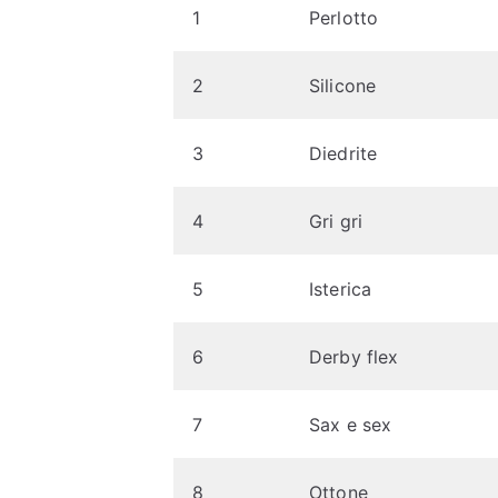
1
Perlotto
2
Silicone
3
Diedrite
4
Gri gri
5
Isterica
6
Derby flex
7
Sax e sex
8
Ottone