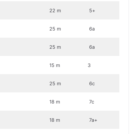
22 m
5+
25 m
6a
25 m
6a
15 m
3
25 m
6c
18 m
7c
18 m
7a+