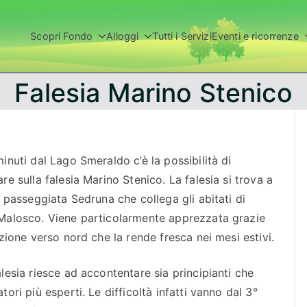
Scopri Fondo
Alloggi
Tutti i Servizi
Eventi e ricorrenze
Val di Non
Falesia Marino Stenico
inuti dal Lago Smeraldo c’è la possibilità di
re sulla falesia Marino Stenico. La falesia si trova a
a passeggiata Sedruna che collega gli abitati di
Malosco. Viene particolarmente apprezzata grazie
izione verso nord che la rende fresca nei mesi estivi.
lesia riesce ad accontentare sia principianti che
tori più esperti. Le difficoltà infatti vanno dal 3°