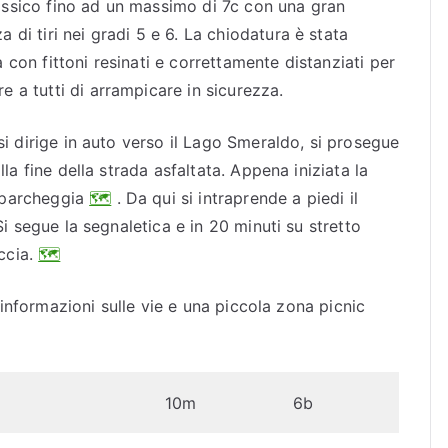
assico fino ad un massimo di 7c con una gran
a di tiri nei gradi 5 e 6. La chiodatura è stata
a con fittoni resinati e correttamente distanziati per
e a tutti di arrampicare in sicurezza.
si dirige in auto verso il Lago Smeraldo, si prosegue
la fine della strada asfaltata. Appena iniziata la
i parcheggia
🗺
. Da qui si intraprende a piedi il
Si segue la segnaletica e in 20 minuti su stretto
occia.
🗺
e informazioni sulle vie e una piccola zona picnic
10m
6b