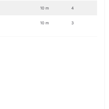
10 m
4
10 m
3