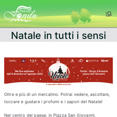
Vai
al
Fondo – Val di
contenuto
Non
Natale in tutti i sensi
Oltre e più di un mercatino. Potrai vedere, ascoltare,
toccare e gustare i profumi e i sapori del Natale!
Nel centro del paese, in Piazza San Giovanni,