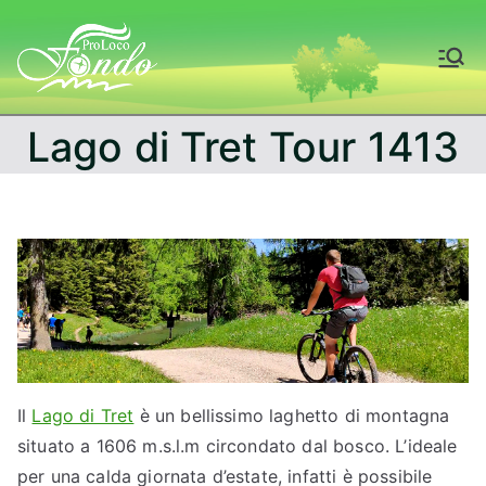
Vai
al
Fondo – Val di
contenuto
Non
Lago di Tret Tour 1413
Il
Lago di Tret
è un bellissimo laghetto di montagna
situato a 1606 m.s.l.m circondato dal bosco. L’ideale
per una calda giornata d’estate, infatti è possibile