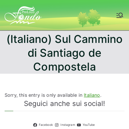
Skip
to
Fondo – Val di
content
Non
(Italiano) Sul Cammino
di Santiago de
Compostela
Sorry, this entry is only available in
Italiano
.
Seguici anche sui social!
Facebook
Instagram
YouTube